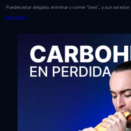
Puedes estar delgado, entrenar y comer “bien”… y aun así esta
Leer más »