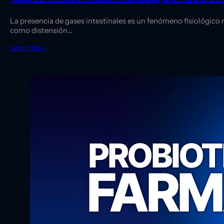
La presencia de gases intestinales es un fenómeno fisiológic
como distensión…
Leer más »