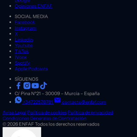
Google
Opiniones ENFAF
SOCIAL MEDIA
Facebook
Instagram
X
Linkedin
Youtube
TikTok
IVoox
Spotify
Apple Podcasts
SÍGUENOS
C/ Pina Nº21
–
30009
–
Murcia
–
España
+34722578781
contacto@enfaf.com
Aviso Legal
Política de cookies
Política de privacidad
Condiciones Generales de Contratación
© 2026 ENFAF Todos los derechos reservados