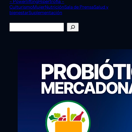
– Powerlifting
Hipertrofia –
Culturismo
Mujer
Nutrición
Sala de Prensa
Salud y
bienestar
Suplementación
Buscar