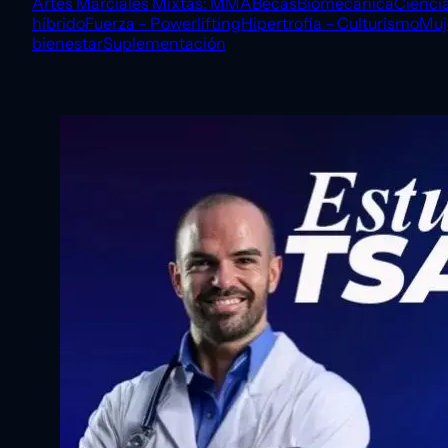
Artes Marciales Mixtas: MMA
Becas
Biomecánica
Ciencia
híbrido
Fuerza – Powerlifting
Hipertrofia – Culturismo
Muj
bienestar
Suplementación