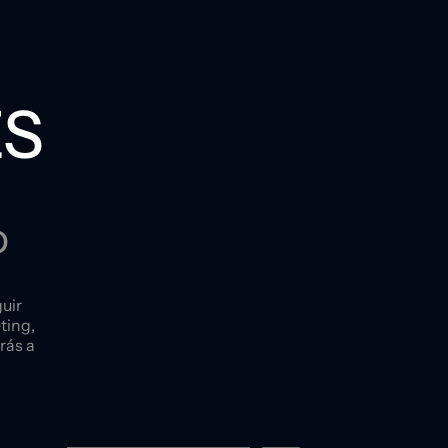
S
o
uir
ting,
rás a