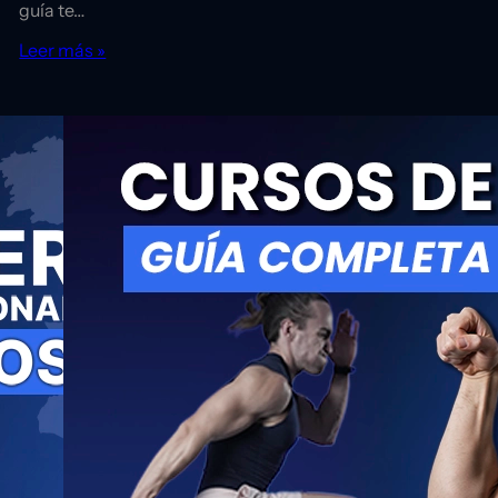
guía te…
Leer más »