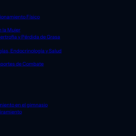
ionamiento Físico
 la Mujer
ertrofia y Pérdida de Grasa
gías, Endocrinología y Salud
eportes de Combate
miento en el gimnasio
tiramiento