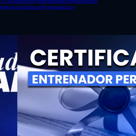
 y Divulgación
Entrenadores
Entrenamiento
er
Nutrición
Sala de Prensa
Salud y