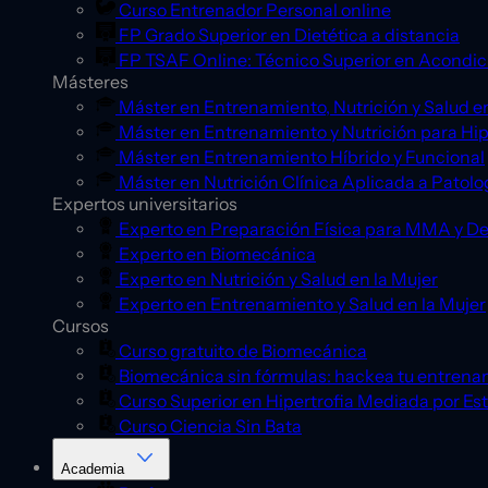
Curso Entrenador Personal online
FP Grado Superior en Dietética a distancia
FP TSAF Online: Técnico Superior en Acondic
Másteres
Máster en Entrenamiento, Nutrición y Salud en
Máster en Entrenamiento y Nutrición para Hip
Máster en Entrenamiento Híbrido y Funcional
Máster en Nutrición Clínica Aplicada a Patolo
Expertos universitarios
Experto en Preparación Física para MMA y D
Experto en Biomecánica
Experto en Nutrición y Salud en la Mujer
Experto en Entrenamiento y Salud en la Mujer
Cursos
Curso gratuito de Biomecánica
Biomecánica sin fórmulas: hackea tu entrena
Curso Superior en Hipertrofia Mediada por Es
Curso Ciencia Sin Bata
Academia