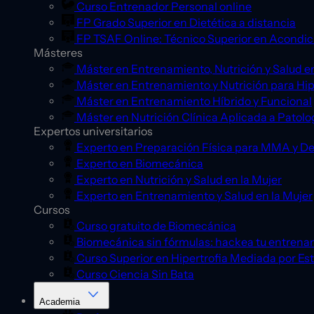
Curso Entrenador Personal online
FP Grado Superior en Dietética a distancia
FP TSAF Online: Técnico Superior en Acondic
Másteres
Máster en Entrenamiento, Nutrición y Salud en
Máster en Entrenamiento y Nutrición para Hip
Máster en Entrenamiento Híbrido y Funcional
Máster en Nutrición Clínica Aplicada a Patolo
Expertos universitarios
Experto en Preparación Física para MMA y D
Experto en Biomecánica
Experto en Nutrición y Salud en la Mujer
Experto en Entrenamiento y Salud en la Mujer
Cursos
Curso gratuito de Biomecánica
Biomecánica sin fórmulas: hackea tu entrena
Curso Superior en Hipertrofia Mediada por Es
Curso Ciencia Sin Bata
Academia