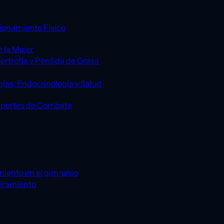
ionamiento Físico
 la Mujer
ertrofia y Pérdida de Grasa
gías, Endocrinología y Salud
eportes de Combate
miento en el gimnasio
tiramiento