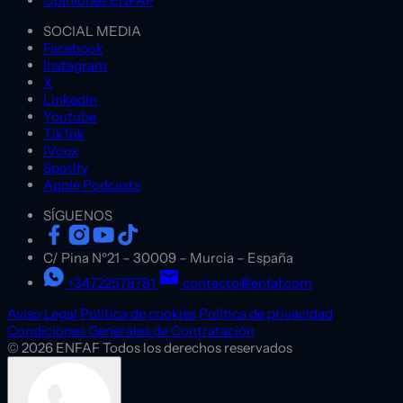
Opiniones ENFAF
SOCIAL MEDIA
Facebook
Instagram
X
Linkedin
Youtube
TikTok
IVoox
Spotify
Apple Podcasts
SÍGUENOS
C/ Pina Nº21
–
30009
–
Murcia
–
España
+34722578781
contacto@enfaf.com
Aviso Legal
Política de cookies
Política de privacidad
Condiciones Generales de Contratación
© 2026 ENFAF Todos los derechos reservados