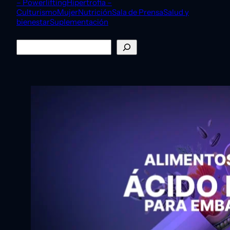
– Powerlifting
Hipertrofia –
Culturismo
Mujer
Nutrición
Sala de Prensa
Salud y
bienestar
Suplementación
Buscar