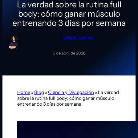
La verdad sobre la rutina full
body: cómo ganar músculo
entrenando 3 días por semana
Celia M. Campos
6 de abril de 2026
Home
»
Blog
»
Ciencia y Divulgación
»
La verdad
sobre la rutina full body: cómo ganar músculo
entrenando 3 días por semana