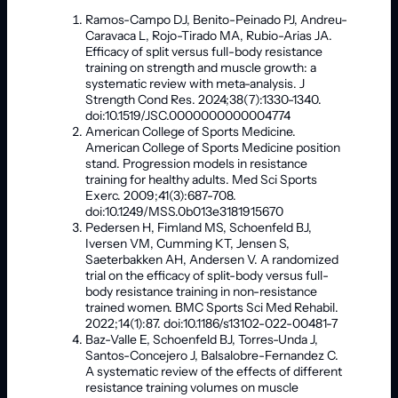
Ramos-Campo DJ, Benito-Peinado PJ, Andreu-
Caravaca L, Rojo-Tirado MA, Rubio-Arias JA.
Efficacy of split versus full-body resistance
training on strength and muscle growth: a
systematic review with meta-analysis. J
Strength Cond Res. 2024;38(7):1330-1340.
doi:10.1519/JSC.0000000000004774
American College of Sports Medicine.
American College of Sports Medicine position
stand. Progression models in resistance
training for healthy adults. Med Sci Sports
Exerc. 2009;41(3):687-708.
doi:10.1249/MSS.0b013e3181915670
Pedersen H, Fimland MS, Schoenfeld BJ,
Iversen VM, Cumming KT, Jensen S,
Saeterbakken AH, Andersen V. A randomized
trial on the efficacy of split-body versus full-
body resistance training in non-resistance
trained women. BMC Sports Sci Med Rehabil.
2022;14(1):87. doi:10.1186/s13102-022-00481-7
Baz-Valle E, Schoenfeld BJ, Torres-Unda J,
Santos-Concejero J, Balsalobre-Fernandez C.
A systematic review of the effects of different
resistance training volumes on muscle