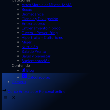
Categorías
Artes Marciales Mixtas: MMA
Becas
Biomecánica
Ciencia y Divulgación
Entrenadores
Entrenamiento híbrido
Fuerza – Powerlifting
Hipertrofia – Culturismo
Mujer
Nutrición
Sala de Prensa
Salud y bienestar
Suplementación
Contenido
Blog
Calculadoras
Campus
Curso Entrenador Personal online