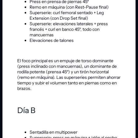
Press en prensa de piernas 45º
Remo en máquina (con Rest-Pause final)
Superserie: curl femoral sentado + Leg
Extension (con Drop Set final)
Superserie: elevaciones laterales + press
francés + curl en banco 45º, todo con
mancuernas
Elevaciones de talones
El foco principal es un empuje de torso dominante
(press inclinado con mancuernas), un dominante de
rodilla potente (prensa 45º) y un tirón horizontal
(remo en máquina). Las superseries permiten ahorrar
tiempo y subir el volumen tanto en piernas como en
brazos.
Día B
Sentadilla en multipower
Superserie: press en máquina + jalón al pecho