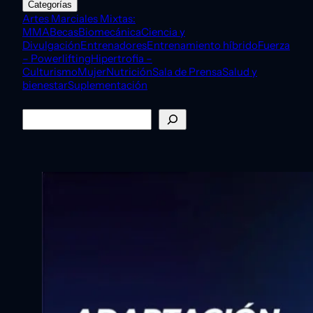
Categorías
Artes Marciales Mixtas:
MMA
Becas
Biomecánica
Ciencia y
Divulgación
Entrenadores
Entrenamiento híbrido
Fuerza
– Powerlifting
Hipertrofia –
Culturismo
Mujer
Nutrición
Sala de Prensa
Salud y
bienestar
Suplementación
Buscar