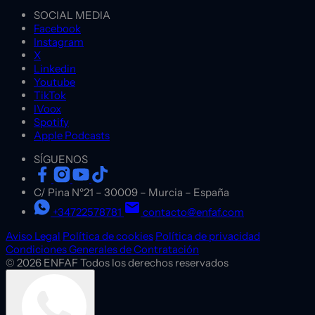
SOCIAL MEDIA
Facebook
Instagram
X
Linkedin
Youtube
TikTok
IVoox
Spotify
Apple Podcasts
SÍGUENOS
C/ Pina Nº21
–
30009
–
Murcia
–
España
+34722578781
contacto@enfaf.com
Aviso Legal
Política de cookies
Política de privacidad
Condiciones Generales de Contratación
© 2026 ENFAF Todos los derechos reservados