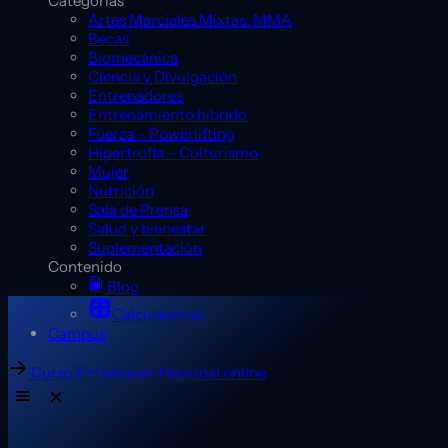
Categorías
Artes Marciales Mixtas: MMA
Becas
Biomecánica
Ciencia y Divulgación
Entrenadores
Entrenamiento híbrido
Fuerza – Powerlifting
Hipertrofia – Culturismo
Mujer
Nutrición
Sala de Prensa
Salud y bienestar
Suplementación
Contenido
Blog
Calculadoras
Campus
Curso Entrenador Personal online