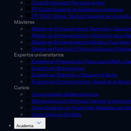
Curso Entrenador Personal online
FP Grado Superior en Dietética a distancia
FP TSAF Online: Técnico Superior en Acondic
Másteres
Máster en Entrenamiento, Nutrición y Salud en
Máster en Entrenamiento y Nutrición para Hip
Máster en Entrenamiento Híbrido y Funcional
Máster en Nutrición Clínica Aplicada a Patolo
Expertos universitarios
Experto en Preparación Física para MMA y D
Experto en Biomecánica
Experto en Nutrición y Salud en la Mujer
Experto en Entrenamiento y Salud en la Mujer
Cursos
Curso gratuito de Biomecánica
Biomecánica sin fórmulas: hackea tu entrena
Curso Superior en Hipertrofia Mediada por Es
Curso Ciencia Sin Bata
Academia