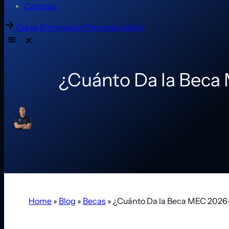
Campus
Curso Entrenador Personal online
¿Cuánto Da la Beca
Home
»
Blog
»
Becas
»
¿Cuánto Da la Beca MEC 2026-