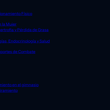
ionamiento Físico
 la Mujer
ertrofia y Pérdida de Grasa
gías, Endocrinología y Salud
eportes de Combate
miento en el gimnasio
tiramiento