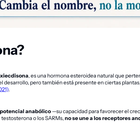
ona?
xiecdisona
, es una hormona esteroidea natural que perte
l desarrollo, pero también está presente en ciertas planta
021)
.
potencial anabólico
—su capacidad para favorecer el crec
la testosterona o los SARMs,
no se une a los receptores a