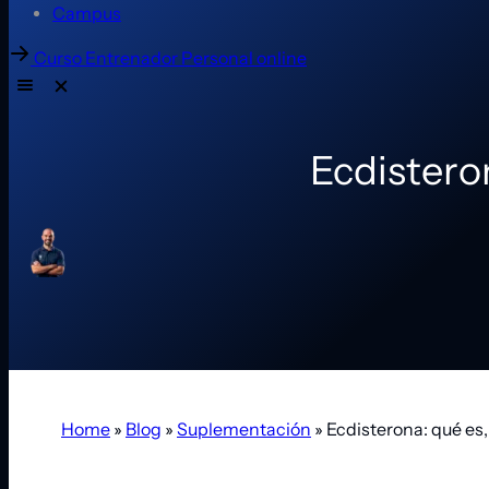
Campus
Curso Entrenador Personal online
Ecdisteron
Home
»
Blog
»
Suplementación
»
Ecdisterona: qué es,