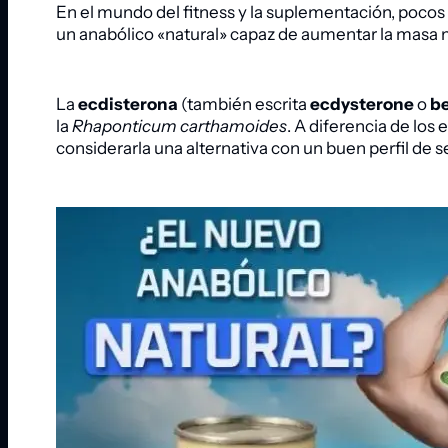
En el mundo del fitness y la suplementación, poc
un anabólico «natural» capaz de aumentar la masa mu
La
ecdisterona
(también escrita
ecdysterone
o
b
la
Rhaponticum carthamoides
. A diferencia de los
considerarla una alternativa con un buen perfil de 