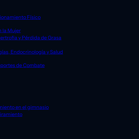
ionamiento Físico
 la Mujer
ertrofia y Pérdida de Grasa
gías, Endocrinología y Salud
eportes de Combate
miento en el gimnasio
tiramiento