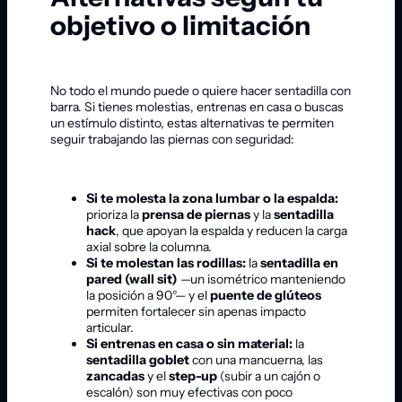
objetivo o limitación
No todo el mundo puede o quiere hacer sentadilla con
barra. Si tienes molestias, entrenas en casa o buscas
un estímulo distinto, estas alternativas te permiten
seguir trabajando las piernas con seguridad:
Si te molesta la zona lumbar o la espalda:
prioriza la
prensa de piernas
y la
sentadilla
hack
, que apoyan la espalda y reducen la carga
axial sobre la columna.
Si te molestan las rodillas:
la
sentadilla en
pared (wall sit)
—un isométrico manteniendo
la posición a 90°— y el
puente de glúteos
permiten fortalecer sin apenas impacto
articular.
Si entrenas en casa o sin material:
la
sentadilla goblet
con una mancuerna, las
zancadas
y el
step-up
(subir a un cajón o
escalón) son muy efectivas con poco