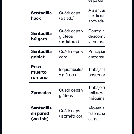
espalda
Aislar cuádriceps
Sentadilla
Cuádriceps
con la espalda
hack
(aislado)
apoyada
Cuádriceps y
Corregir
Sentadilla
glúteos
descompensaciones
búlgara
(unilateral)
y mejorar equilibrio
Sentadilla
Cuádriceps y
Principiantes o
goblet
core
entrenar en casa
Peso
Isquiotibiales
Trabajar la cadena
muerto
y glúteos
posterior
rumano
Trabajo funcional y
Cuádriceps y
Zancadas
unilateral, sin
glúteos
máquina
Sentadilla
Molestias de rodilla;
Cuádriceps
en pared
trabajo seguro sin
(isométrico)
(wall sit)
carga