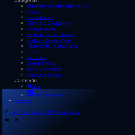
Categorías
Artes Marciales Mixtas: MMA
Becas
Biomecánica
Ciencia y Divulgación
Entrenadores
Entrenamiento híbrido
Fuerza – Powerlifting
Hipertrofia – Culturismo
Mujer
Nutrición
Sala de Prensa
Salud y bienestar
Suplementación
Contenido
Blog
Calculadoras
Campus
Curso Entrenador Personal online