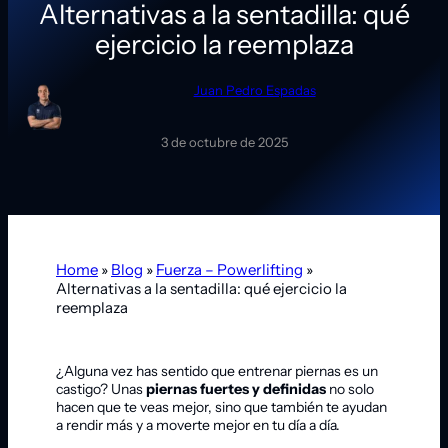
Alternativas a la sentadilla: qué
ejercicio la reemplaza
Juan Pedro Espadas
3 de octubre de 2025
Home
»
Blog
»
Fuerza – Powerlifting
»
Alternativas a la sentadilla: qué ejercicio la
reemplaza
¿Alguna vez has sentido que entrenar piernas es un
castigo? Unas
piernas fuertes y definidas
no solo
hacen que te veas mejor, sino que también te ayudan
a rendir más y a moverte mejor en tu día a día.