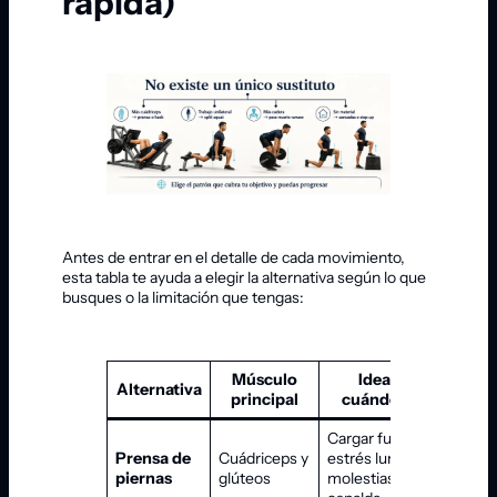
rápida)
Antes de entrar en el detalle de cada movimiento,
esta tabla te ayuda a elegir la alternativa según lo que
busques o la limitación que tengas:
Músculo
Ideal para /
Alternativa
principal
cuándo elegirla
Cargar fuerte sin
Prensa de
Cuádriceps y
estrés lumbar;
piernas
glúteos
molestias de