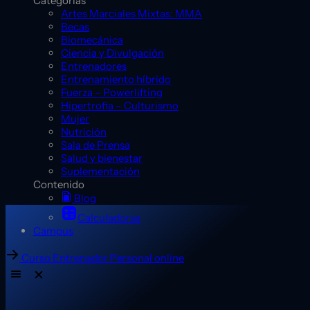
Categorías
Artes Marciales Mixtas: MMA
Becas
Biomecánica
Ciencia y Divulgación
Entrenadores
Entrenamiento híbrido
Fuerza – Powerlifting
Hipertrofia – Culturismo
Mujer
Nutrición
Sala de Prensa
Salud y bienestar
Suplementación
Contenido
Blog
Calculadoras
Campus
Curso Entrenador Personal online