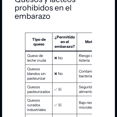
prohibidos en el
embarazo
¿Permitido
Tipo de
en el
Motivo
queso
embarazo?
Queso de
Riesgo de
❌ No
leche cruda
listeria
Quesos
Contaminación
blandos sin
❌ No
bacteriana
pasteurizar
Quesos
Seguridad
✅ Sí
pasteurizados
alimentaria
Quesos
Bajo riesgo
curados
✅ Sí
microbiológico
industriales