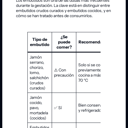
Los embutidos son una de las dudas más frecuentes
durante la gestación. La clave está en distinguir entre
embutidos crudos curados y embutidos cocidos, y en
cómo se han tratado antes de consumirlos.
¿Se
Tipo de
puede
Recomendación
embutido
comer?
Jamón
serrano,
Solo si se congela
chorizo,
⚠️ Con
previamente o se
lomo,
precaución
cocina a más de
salchichón
70 °C
(crudos
curados)
Jamón
cocido,
Bien conservados
pavo,
✅ Sí
y refrigerados
mortadela
(cocidos)
Embutidos