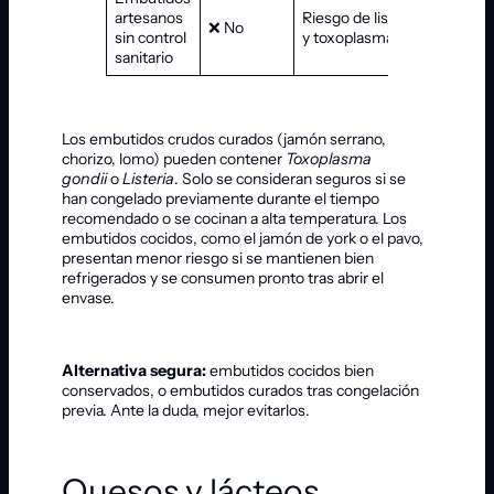
artesanos
Riesgo de listeria
❌ No
sin control
y toxoplasma
sanitario
Los embutidos crudos curados (jamón serrano,
chorizo, lomo) pueden contener
Toxoplasma
gondii
o
Listeria
. Solo se consideran seguros si se
han congelado previamente durante el tiempo
recomendado o se cocinan a alta temperatura. Los
embutidos cocidos, como el jamón de york o el pavo,
presentan menor riesgo si se mantienen bien
refrigerados y se consumen pronto tras abrir el
envase.
Alternativa segura:
embutidos cocidos bien
conservados, o embutidos curados tras congelación
previa. Ante la duda, mejor evitarlos.
Quesos y lácteos