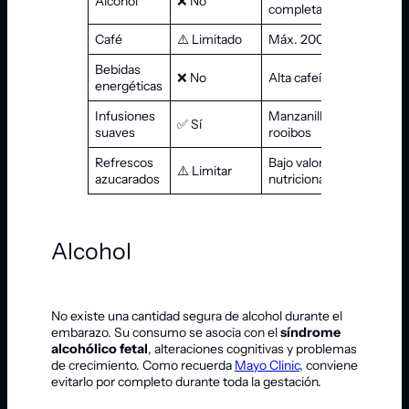
Alcohol
❌ No
completamente
Café
⚠️ Limitado
Máx. 200 mg/día
Bebidas
❌ No
Alta cafeína
energéticas
Infusiones
Manzanilla,
✅ Sí
suaves
rooibos
Refrescos
Bajo valor
⚠️ Limitar
azucarados
nutricional
Alcohol
No existe una cantidad segura de alcohol durante el
embarazo. Su consumo se asocia con el
síndrome
alcohólico fetal
, alteraciones cognitivas y problemas
de crecimiento. Como recuerda
Mayo Clinic
, conviene
evitarlo por completo durante toda la gestación.