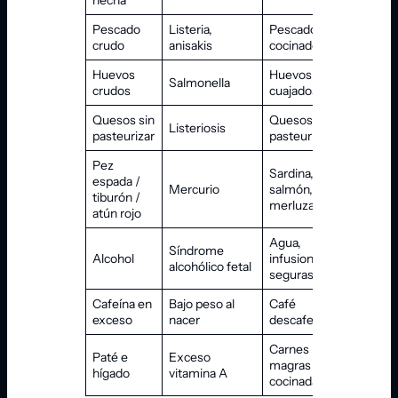
Pescado
Listeria,
Pescado bien
crudo
anisakis
cocinado
Huevos
Huevos bien
Salmonella
crudos
cuajados
Quesos sin
Quesos
Listeriosis
pasteurizar
pasteurizados
Pez
Sardina,
espada /
Mercurio
salmón,
tiburón /
merluza
atún rojo
Agua,
Síndrome
Alcohol
infusiones
alcohólico fetal
seguras
Cafeína en
Bajo peso al
Café
exceso
nacer
descafeinado
Carnes
Paté e
Exceso
magras
hígado
vitamina A
cocinadas