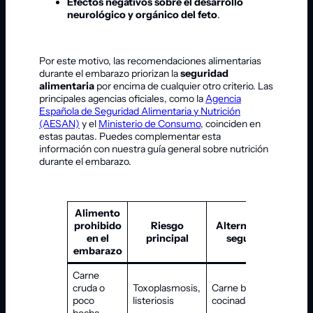
Efectos negativos sobre el desarrollo
neurológico y orgánico del feto
.
Por este motivo, las recomendaciones alimentarias
durante el embarazo priorizan la
seguridad
alimentaria
por encima de cualquier otro criterio. Las
principales agencias oficiales, como la
Agencia
Española de Seguridad Alimentaria y Nutrición
(AESAN)
y el
Ministerio de Consumo
, coinciden en
estas pautas. Puedes complementar esta
información con nuestra guía general sobre nutrición
durante el embarazo.
Alimento
prohibido
Riesgo
Alternativa
en el
principal
segura
embarazo
Carne
cruda o
Toxoplasmosis,
Carne bien
poco
listeriosis
cocinada
hecha