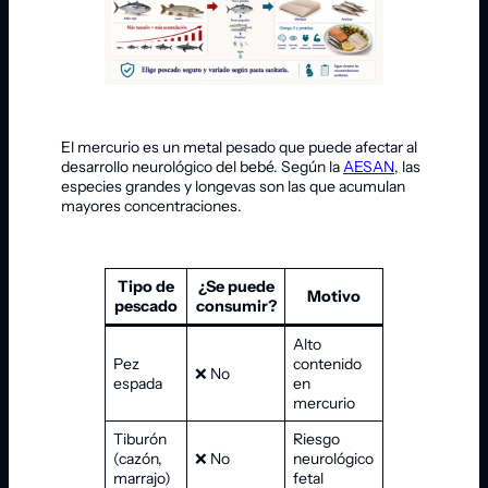
El mercurio es un metal pesado que puede afectar al
desarrollo neurológico del bebé. Según la
AESAN
, las
especies grandes y longevas son las que acumulan
mayores concentraciones.
Tipo de
¿Se puede
Motivo
pescado
consumir?
Alto
Pez
contenido
❌ No
espada
en
mercurio
Tiburón
Riesgo
(cazón,
❌ No
neurológico
marrajo)
fetal