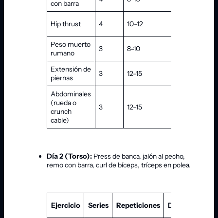
con barra
Hip thrust
4
10–12
60–90 s
Peso muerto
3
8–10
60–90 s
rumano
Extensión de
3
12–15
45–60 s
piernas
Abdominales
(rueda o
3
12–15
45–60 s
crunch
cable)
Día 2 (Torso):
Press de banca, jalón al pecho,
remo con barra, curl de bíceps, tríceps en polea.
C
Ejercicio
Series
Repeticiones
Descanso
t