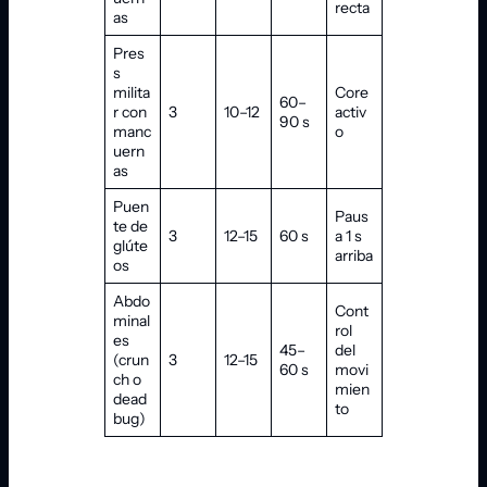
recta
as
Pres
s
milita
Core
60–
r con
3
10–12
activ
90 s
manc
o
uern
as
Puen
Paus
te de
3
12–15
60 s
a 1 s
glúte
arriba
os
Abdo
Cont
minal
rol
es
45–
del
(crun
3
12–15
60 s
movi
ch o
mien
dead
to
bug)