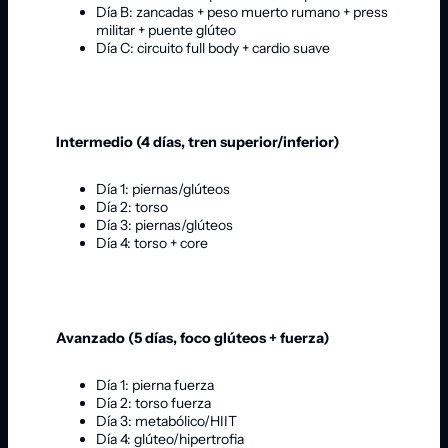
Día B: zancadas + peso muerto rumano + press
militar + puente glúteo
Día C: circuito full body + cardio suave
Intermedio (4 días, tren superior/inferior)
Día 1: piernas/glúteos
Día 2: torso
Día 3: piernas/glúteos
Día 4: torso + core
Avanzado (5 días, foco glúteos + fuerza)
Día 1: pierna fuerza
Día 2: torso fuerza
Día 3: metabólico/HIIT
Día 4: glúteo/hipertrofia