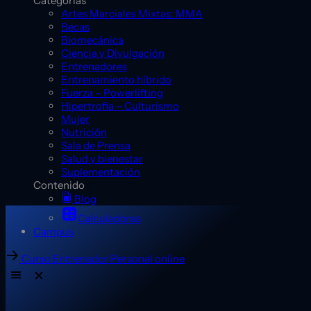
Categorías
Artes Marciales Mixtas: MMA
Becas
Biomecánica
Ciencia y Divulgación
Entrenadores
Entrenamiento híbrido
Fuerza – Powerlifting
Hipertrofia – Culturismo
Mujer
Nutrición
Sala de Prensa
Salud y bienestar
Suplementación
Contenido
Blog
Calculadoras
Campus
Curso Entrenador Personal online