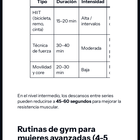
Tipo
Duración
Intensidad
Objetivo
HIIT
(bicicleta,
Alta /
Mejora
15–20 min
remo,
intervalos
cardiovascular
cinta)
Pulir
Técnica
30–40
sentadilla,
Moderada
de fuerza
min
peso muerto,
hip thrust
Movilidad
20–30
Prevención
Baja
y core
min
de lesiones
En el nivel intermedio, los descansos entre series
pueden reducirse a
45-60 segundos
para mejorar la
resistencia muscular.
Rutinas de gym para
mujeres avanzadas (4-5