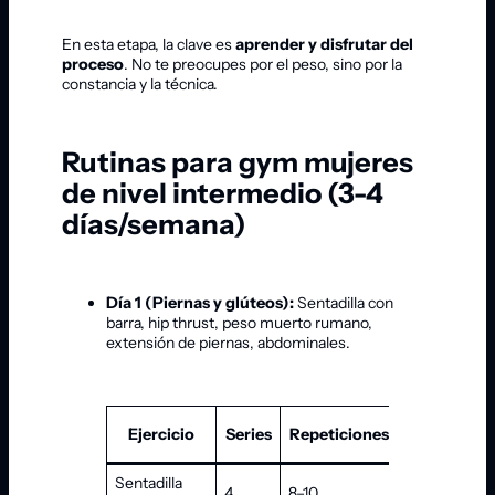
En esta etapa, la clave es
aprender y disfrutar del
proceso
. No te preocupes por el peso, sino por la
constancia y la técnica.
Rutinas para gym mujeres
de nivel intermedio (3-4
días/semana)
Día 1 (Piernas y glúteos):
Sentadilla con
barra, hip thrust, peso muerto rumano,
extensión de piernas, abdominales.
Ejercicio
Series
Repeticiones
Descanso
Sentadilla
4
8–10
60–90 s