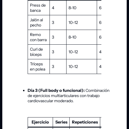
Press de
Es
4
8–10
60–90 s
banca
est
Jalón al
Tir
3
10–12
60 s
pecho
esp
Remo
Es
3
8–10
60–90 s
con barra
neu
Curl de
Sin
3
10–12
45–60 s
bíceps
ba
Tríceps
Co
3
10–12
45–60 s
en polea
fijo
Día 3 (Full body o funcional):
Combinación
de ejercicios multiarticulares con trabajo
cardiovascular moderado.
Ejercicio
Series
Repeticiones
Descanso
O