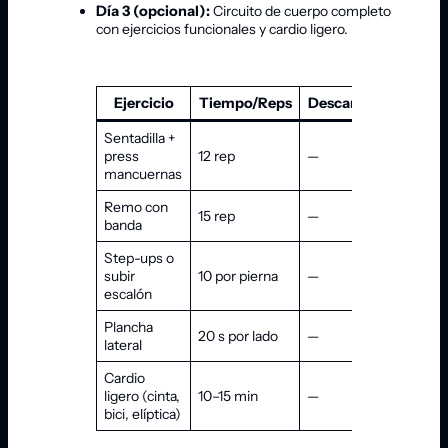
Día 3 (opcional):
Circuito de cuerpo completo
con ejercicios funcionales y cardio ligero.
Ejercicio
Tiempo/Reps
Descanso
Observa
Sentadilla +
Movimie
press
12 rep
—
fluido
mancuernas
Remo con
Controla 
15 rep
—
banda
tensión
Step-ups o
subir
10 por pierna
—
Estabilid
escalón
Plancha
20 s por lado
—
Core y c
lateral
Cardio
ligero (cinta,
10–15 min
—
Ritmo c
bici, elíptica)