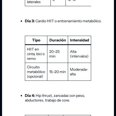
laterales
Día 3:
Cardio HIIT o entrenamiento metabólico.
Tipo
Duración
Intensidad
Objetivo
HIIT en
20–25
Alta
Capacidad
cinta, bici o
min
(intervalos)
cardiovascula
remo
Circuito
Moderada-
Gasto calóric
metabólico
15–20 min
alta
y resistencia
(opcional)
Día 4:
Hip thrust, zancadas con peso,
abductores, trabajo de core.