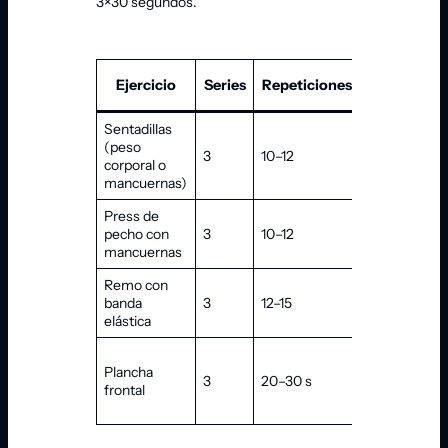
3×30 segundos.
Ejercicio
Series
Repeticiones
Descanso
Sentadillas
(peso
3
10–12
60–90 s
corporal o
mancuernas)
Press de
pecho con
3
10–12
60–90 s
mancuernas
Remo con
banda
3
12–15
60 s
elástica
Plancha
3
20–30 s
45–60 s
frontal