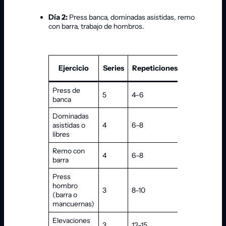
Día 2:
Press banca, dominadas asistidas, remo
con barra, trabajo de hombros.
Ejercicio
Series
Repeticiones
Descanso
Press de
5
4–6
120 s
banca
Dominadas
asistidas o
4
6–8
90–120 s
libres
Remo con
4
6–8
90 s
barra
Press
hombro
3
8–10
60–90 s
(barra o
mancuernas)
Elevaciones
3
12–15
60 s