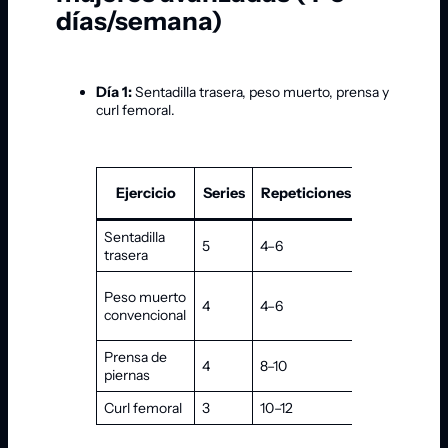
días/semana)
Día 1:
Sentadilla trasera, peso muerto, prensa y
curl femoral.
Ejercicio
Series
Repeticiones
Descanso
Sentadilla
5
4–6
120 s
trasera
Peso muerto
4
4–6
120 s
convencional
Prensa de
4
8–10
90 s
piernas
Curl femoral
3
10–12
60–90 s