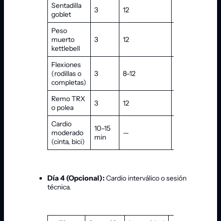
Sentadilla
T
3
12
60 s
goblet
c
Peso
M
muerto
3
12
60 s
f
kettlebell
Flexiones
(rodillas o
3
8–12
60 s
C
completas)
Remo TRX
3
12
60 s
E
o polea
Cardio
10–15
Zona
moderado
—
min
aeróbica
(cinta, bici)
Día 4 (Opcional):
Cardio interválico o sesión
técnica.