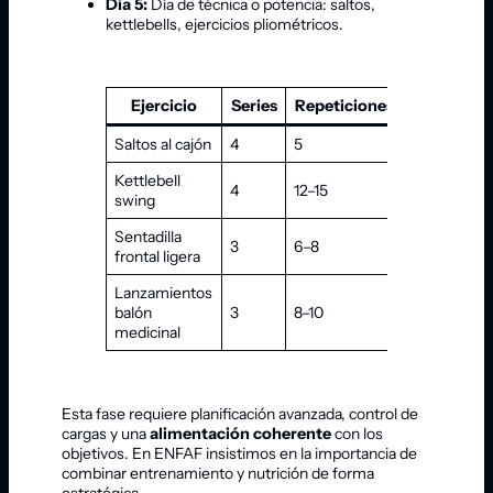
Día 5:
Día de técnica o potencia: saltos,
kettlebells, ejercicios pliométricos.
Ejercicio
Series
Repeticiones
Descanso
Saltos al cajón
4
5
90 s
Kettlebell
4
12–15
60 s
swing
Sentadilla
3
6–8
90 s
frontal ligera
Lanzamientos
balón
3
8–10
60 s
medicinal
Esta fase requiere planificación avanzada, control de
cargas y una
alimentación coherente
con los
objetivos. En ENFAF insistimos en la importancia de
combinar entrenamiento y nutrición de forma