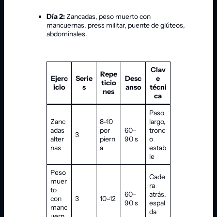
Día 2:
Zancadas, peso muerto con
mancuernas, press militar, puente de glúteos,
abdominales.
Clav
Repe
Ejerc
Serie
Desc
e
ticio
icio
s
anso
técni
nes
ca
Paso
Zanc
8–10
largo,
adas
por
60–
tronc
3
alter
piern
90 s
o
nas
a
estab
le
Peso
Cade
muer
ra
to
60–
atrás,
con
3
10–12
90 s
espal
manc
da
uern