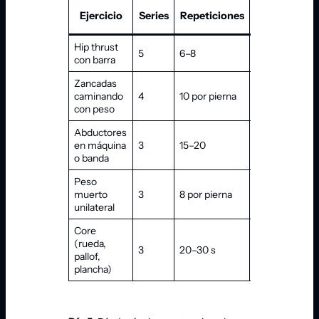
Ejercicio
Series
Repeticiones
Descanso
Hip thrust
P
5
6–8
90–120 s
con barra
a
Zancadas
caminando
4
10 por pierna
90 s
E
con peso
Abductores
en máquina
3
15–20
60 s
C
o banda
Peso
muerto
3
8 por pierna
60–90 s
E
unilateral
Core
(rueda,
A
3
20–30 s
45–60 s
pallof,
r
plancha)