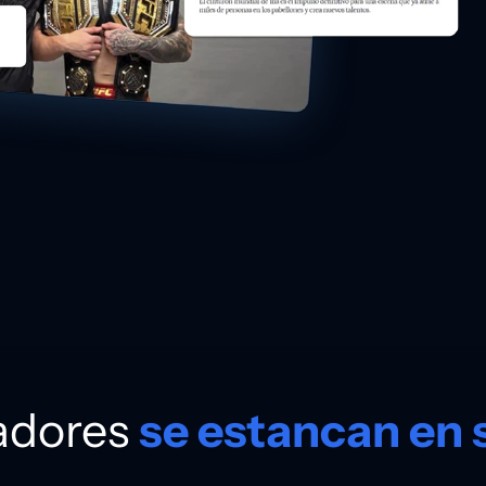
hadores
se estancan en 