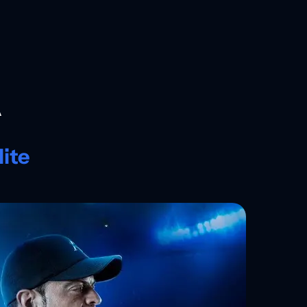
A
ite