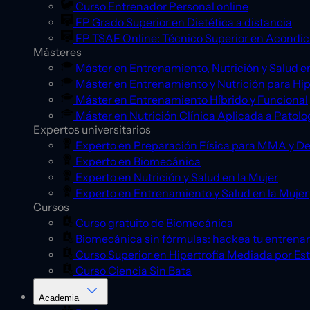
Curso Entrenador Personal online
FP Grado Superior en Dietética a distancia
FP TSAF Online: Técnico Superior en Acondic
Másteres
Máster en Entrenamiento, Nutrición y Salud en
Máster en Entrenamiento y Nutrición para Hip
Máster en Entrenamiento Híbrido y Funcional
Máster en Nutrición Clínica Aplicada a Patolo
Expertos universitarios
Experto en Preparación Física para MMA y D
Experto en Biomecánica
Experto en Nutrición y Salud en la Mujer
Experto en Entrenamiento y Salud en la Mujer
Cursos
Curso gratuito de Biomecánica
Biomecánica sin fórmulas: hackea tu entrena
Curso Superior en Hipertrofia Mediada por Es
Curso Ciencia Sin Bata
Academia