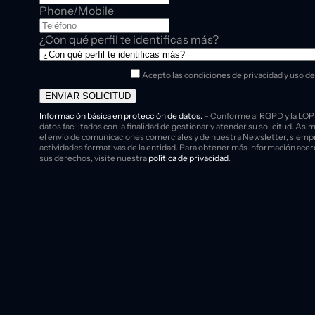
Phone/Mobile
¿Con qué perfil te identificas más?
Acepto las condiciones de privacidad y uso de
ENVIAR SOLICITUD
Información básica en protección de datos.
– Conforme al RGPD y la LO
datos facilitados con la finalidad de gestionar y atender su solicitud. Asi
el envío de comunicaciones comerciales y de nuestra Newsletter, siempre
actividades formativas de la entidad. Para obtener más información acer
sus derechos, visite nuestra
política de privacidad
.