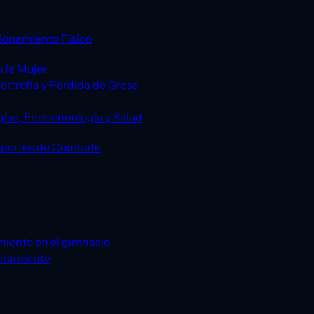
ionamiento Físico
 la Mujer
ertrofia y Pérdida de Grasa
gías, Endocrinología y Salud
eportes de Combate
miento en el gimnasio
tiramiento