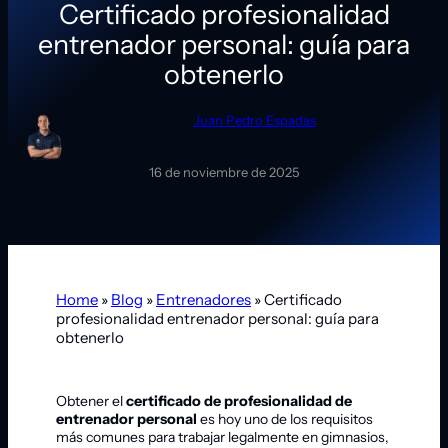
Certificado profesionalidad
entrenador personal: guía para
obtenerlo
Juan Pedro Espadas
16 de noviembre de 2025
Home
»
Blog
»
Entrenadores
»
Certificado
profesionalidad entrenador personal: guía para
obtenerlo
Obtener el
certificado de profesionalidad de
entrenador personal
es hoy uno de los requisitos
más comunes para trabajar legalmente en gimnasios,