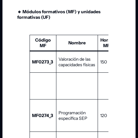
🔹 Módulos formativos (MF) y unidades
formativas (UF)
Código
Horas
Código
Nombre
MF
MF
UF
Valoración de las
MF0273_3
150
UF1703
capacidades físicas
UF1704
Programación
MF0274_3
120
UF1710
específica SEP