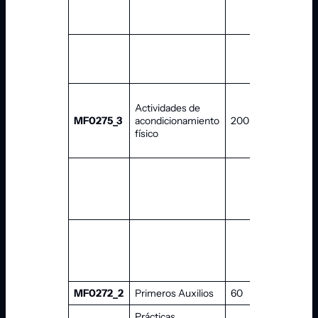
UF1711
UF1709
Actividades de
MF0275_3
acondicionamiento
200
UF1712
físico
UF1713
UF1709
MF0272_2
Primeros Auxilios
60
—
Prácticas