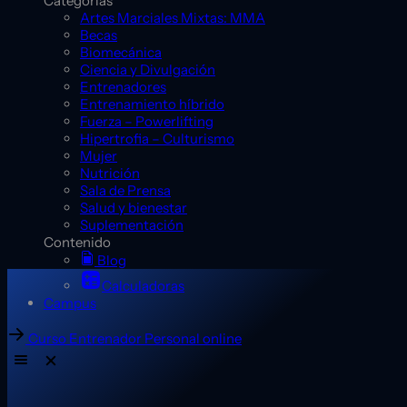
Categorías
Artes Marciales Mixtas: MMA
Becas
Biomecánica
Ciencia y Divulgación
Entrenadores
Entrenamiento híbrido
Fuerza – Powerlifting
Hipertrofia – Culturismo
Mujer
Nutrición
Sala de Prensa
Salud y bienestar
Suplementación
Contenido
Blog
Calculadoras
Campus
Curso Entrenador Personal online