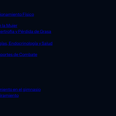
ionamiento Físico
 la Mujer
ertrofia y Pérdida de Grasa
gías, Endocrinología y Salud
eportes de Combate
miento en el gimnasio
tiramiento