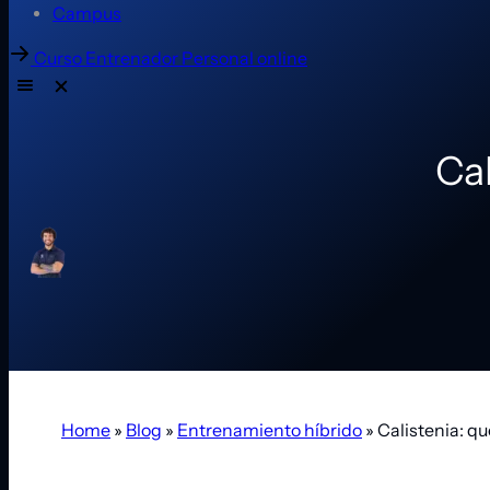
Campus
Curso Entrenador Personal online
Cal
Home
»
Blog
»
Entrenamiento híbrido
»
Calistenia: qu