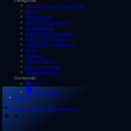
Categorías
Artes Marciales Mixtas: MMA
Becas
Biomecánica
Ciencia y Divulgación
Entrenadores
Entrenamiento híbrido
Fuerza – Powerlifting
Hipertrofia – Culturismo
Mujer
Nutrición
Sala de Prensa
Salud y bienestar
Suplementación
Contenido
Blog
Calculadoras
Campus
Curso Entrenador Personal online