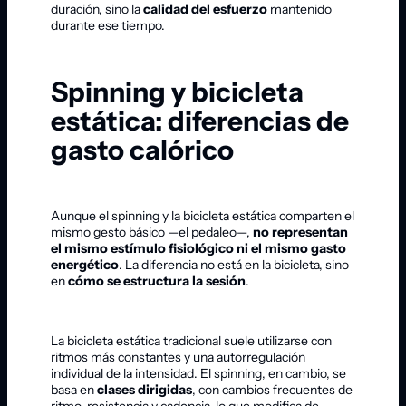
duración, sino la
calidad del esfuerzo
mantenido
durante ese tiempo.
Spinning y bicicleta
estática: diferencias de
gasto calórico
Aunque el spinning y la bicicleta estática comparten el
mismo gesto básico —el pedaleo—,
no representan
el mismo estímulo fisiológico ni el mismo gasto
energético
. La diferencia no está en la bicicleta, sino
en
cómo se estructura la sesión
.
La bicicleta estática tradicional suele utilizarse con
ritmos más constantes y una autorregulación
individual de la intensidad. El spinning, en cambio, se
basa en
clases dirigidas
, con cambios frecuentes de
ritmo, resistencia y cadencia, lo que modifica de