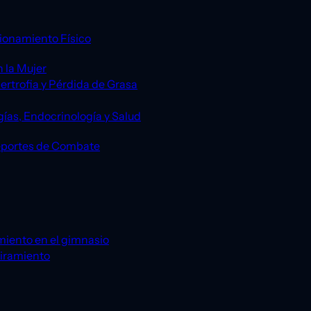
ionamiento Físico
 la Mujer
ertrofia y Pérdida de Grasa
gías, Endocrinología y Salud
eportes de Combate
miento en el gimnasio
tiramiento