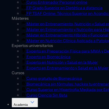
Curso Entrenador Personal online
FP Grado Superior en Dietética a distancia
FP TSAF Online: Técnico Superior en Acondic
Másteres
Máster en Entrenamiento, Nutrición y Salud en
Máster en Entrenamiento y Nutrición para Hip
Máster en Entrenamiento Híbrido y Funcional
Máster en Nutrición Clínica Aplicada a Patolo
Expertos universitarios
Experto en Preparación Física para MMA y D
Experto en Biomecánica
Experto en Nutrición y Salud en la Mujer
Experto en Entrenamiento y Salud en la Mujer
Cursos
Curso gratuito de Biomecánica
Biomecánica sin fórmulas: hackea tu entrena
Curso Superior en Hipertrofia Mediada por Es
Curso Ciencia Sin Bata
Academia