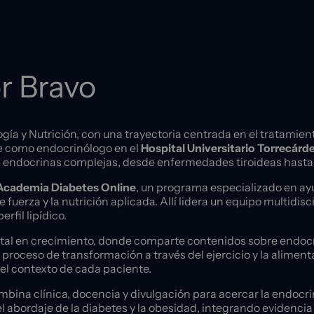
or Bravo
ía y Nutrición, con una trayectoria centrada en el tratamiento
ce como endocrinólogo en el
Hospital Universitario Torrecárd
as endocrinas complejas, desde enfermedades tiroideas hasta 
Academia Diabetes Online
, un programa especializado en ay
 fuerza y la nutrición aplicada. Allí lidera un equipo multidis
rfil lipídico.
al en crecimiento, donde comparte contenidos sobre endocrin
u proceso de transformación a través del ejercicio y la alim
del contexto de cada paciente.
ombina clínica, docencia y divulgación para acercar la endocri
l abordaje de la diabetes y la obesidad, integrando evidencia 