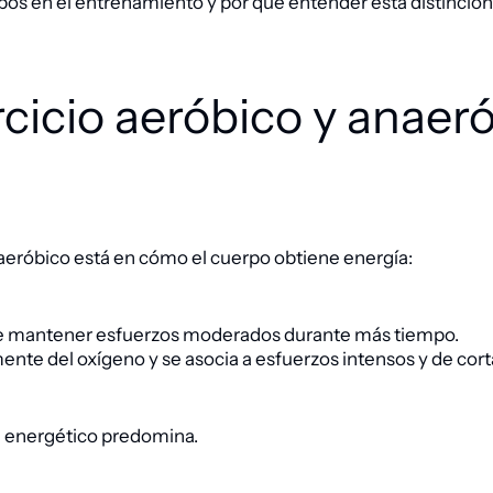
s en el entrenamiento y por qué entender esta distinción 
ercicio aeróbico y anae
anaeróbico está en cómo el cuerpo obtiene energía:
ite mantener esfuerzos moderados durante más tiempo.
te del oxígeno y se asocia a esfuerzos intensos y de cort
a energético predomina.