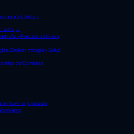
ionamiento Físico
 la Mujer
ertrofia y Pérdida de Grasa
gías, Endocrinología y Salud
eportes de Combate
miento en el gimnasio
tiramiento