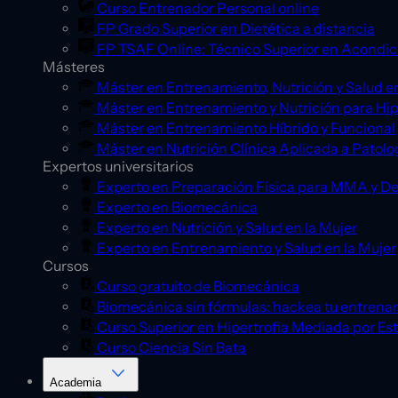
Curso Entrenador Personal online
FP Grado Superior en Dietética a distancia
FP TSAF Online: Técnico Superior en Acondic
Másteres
Máster en Entrenamiento, Nutrición y Salud en
Máster en Entrenamiento y Nutrición para Hip
Máster en Entrenamiento Híbrido y Funcional
Máster en Nutrición Clínica Aplicada a Patolo
Expertos universitarios
Experto en Preparación Física para MMA y D
Experto en Biomecánica
Experto en Nutrición y Salud en la Mujer
Experto en Entrenamiento y Salud en la Mujer
Cursos
Curso gratuito de Biomecánica
Biomecánica sin fórmulas: hackea tu entrena
Curso Superior en Hipertrofia Mediada por Es
Curso Ciencia Sin Bata
Academia