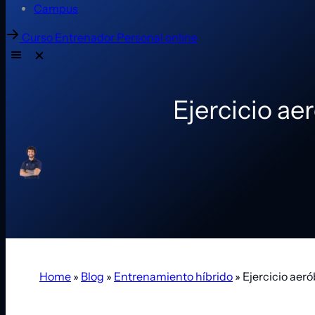
Campus
Curso Entrenador Personal online
Ejercicio ae
Home
»
Blog
»
Entrenamiento híbrido
»
Ejercicio aeró