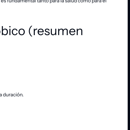
es fundamental tanto para la salud como para el
róbico (resumen
a duración.