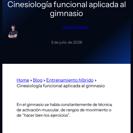
Cinesiología funcional aplicada al
gimnasio
Luismi Álvarez
3 de julio de 2026
Home
»
Blog
»
Entrenamiento híbrido
»
Cinesiología funcional aplicada al gimnasio
En el gimnasio se habla constantemente de técnica,
de activación muscular, de rangos de movimiento o
de “hacer bien los ejercicios”.