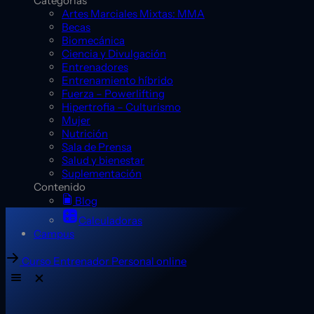
Categorías
Artes Marciales Mixtas: MMA
Becas
Biomecánica
Ciencia y Divulgación
Entrenadores
Entrenamiento híbrido
Fuerza – Powerlifting
Hipertrofia – Culturismo
Mujer
Nutrición
Sala de Prensa
Salud y bienestar
Suplementación
Contenido
Blog
Calculadoras
Campus
Curso Entrenador Personal online