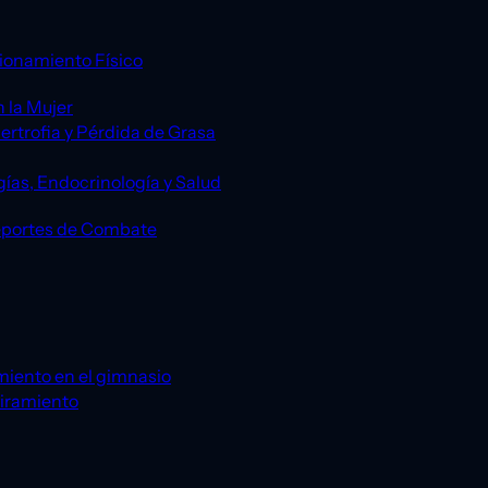
ionamiento Físico
 la Mujer
ertrofia y Pérdida de Grasa
gías, Endocrinología y Salud
eportes de Combate
miento en el gimnasio
tiramiento