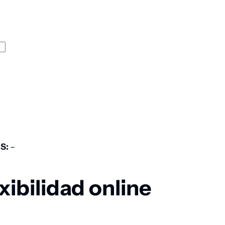
S:
–
exibilidad online