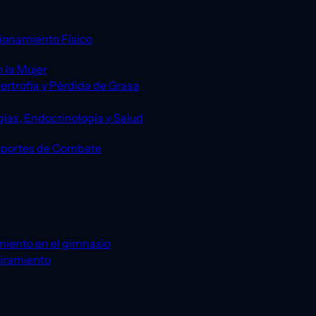
ionamiento Físico
 la Mujer
ertrofia y Pérdida de Grasa
gías, Endocrinología y Salud
eportes de Combate
miento en el gimnasio
tiramiento