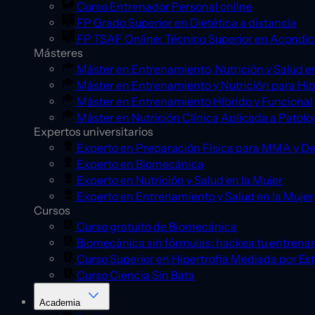
Curso Entrenador Personal online
FP Grado Superior en Dietética a distancia
FP TSAF Online: Técnico Superior en Acondic
Másteres
Máster en Entrenamiento, Nutrición y Salud en
Máster en Entrenamiento y Nutrición para Hip
Máster en Entrenamiento Híbrido y Funcional
Máster en Nutrición Clínica Aplicada a Patolo
Expertos universitarios
Experto en Preparación Física para MMA y D
Experto en Biomecánica
Experto en Nutrición y Salud en la Mujer
Experto en Entrenamiento y Salud en la Mujer
Cursos
Curso gratuito de Biomecánica
Biomecánica sin fórmulas: hackea tu entrena
Curso Superior en Hipertrofia Mediada por Es
Curso Ciencia Sin Bata
Academia