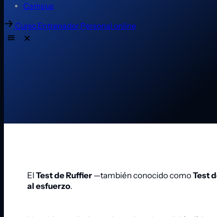
Campus
Curso Entrenador Personal online
El
Test de Ruffier
—también conocido como
Test d
al esfuerzo
.