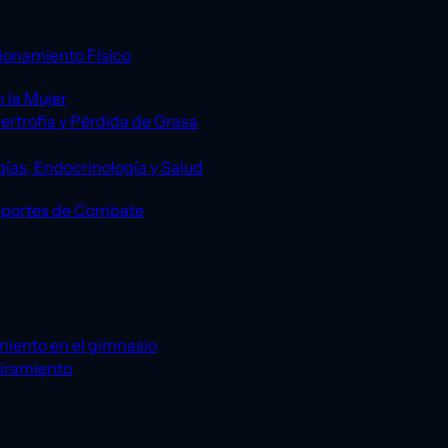
ionamiento Físico
 la Mujer
ertrofia y Pérdida de Grasa
gías, Endocrinología y Salud
eportes de Combate
miento en el gimnasio
tiramiento