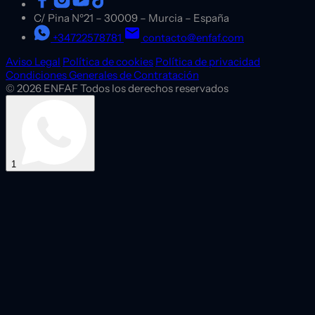
C/ Pina Nº21
–
30009
–
Murcia
–
España
+34722578781
contacto@enfaf.com
Aviso Legal
Política de cookies
Política de privacidad
Condiciones Generales de Contratación
© 2026 ENFAF Todos los derechos reservados
1