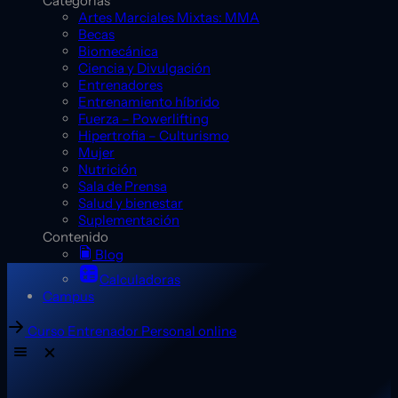
Categorías
Artes Marciales Mixtas: MMA
Becas
Biomecánica
Ciencia y Divulgación
Entrenadores
Entrenamiento híbrido
Fuerza – Powerlifting
Hipertrofia – Culturismo
Mujer
Nutrición
Sala de Prensa
Salud y bienestar
Suplementación
Contenido
Blog
Calculadoras
Campus
Curso Entrenador Personal online