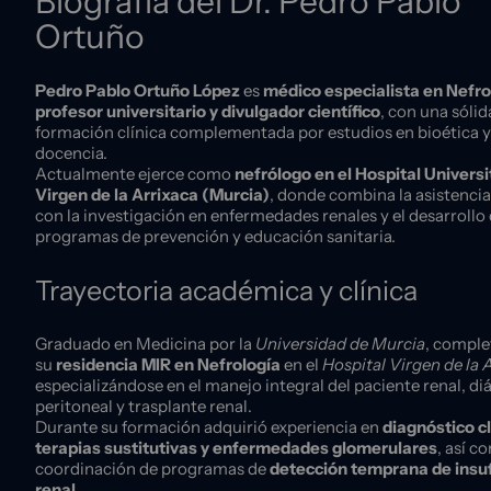
Biografía del Dr. Pedro Pablo
Ortuño
Pedro Pablo Ortuño López
es
médico especialista en Nefro
profesor universitario y divulgador científico
, con una sólid
formación clínica complementada por estudios en bioética y
docencia.
Actualmente ejerce como
nefrólogo en el Hospital Universi
Virgen de la Arrixaca (Murcia)
, donde combina la asistencia
con la investigación en enfermedades renales y el desarrollo
programas de prevención y educación sanitaria.
Trayectoria académica y clínica
Graduado en Medicina por la
Universidad de Murcia
, comple
su
residencia MIR en Nefrología
en el
Hospital Virgen de la 
especializándose en el manejo integral del paciente renal, diá
peritoneal y trasplante renal.
Durante su formación adquirió experiencia en
diagnóstico cl
terapias sustitutivas y enfermedades glomerulares
, así c
coordinación de programas de
detección temprana de insuf
renal
.