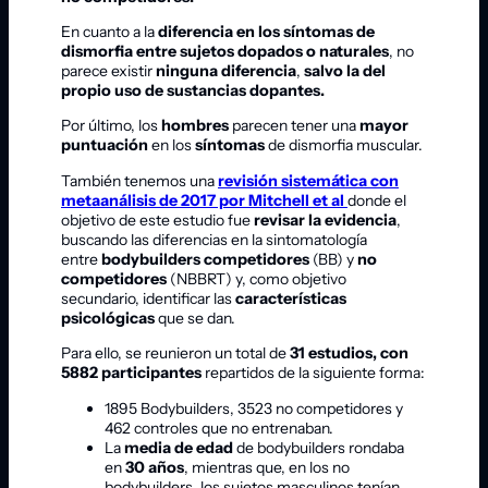
En cuanto a la
diferencia en los síntomas de
dismorfia entre sujetos dopados o naturales
, no
parece existir
ninguna diferencia
,
salvo la del
propio uso de sustancias dopantes.
Por último, los
hombres
parecen tener una
mayor
puntuación
en los
síntomas
de dismorfia muscular.
También tenemos una
revisión sistemática con
metaanálisis de 2017 por Mitchell et al
donde el
objetivo de este estudio fue
revisar la evidencia
,
buscando las diferencias en la sintomatología
entre
bodybuilders competidores
(BB) y
no
competidores
(NBBRT) y, como objetivo
secundario, identificar las
características
psicológicas
que se dan.
Para ello, se reunieron un total de
31 estudios, con
5882 participantes
repartidos de la siguiente forma:
1895 Bodybuilders, 3523 no competidores y
462 controles que no entrenaban.
La
media de edad
de bodybuilders rondaba
en
30 años
, mientras que, en los no
bodybuilders, los sujetos masculinos tenían