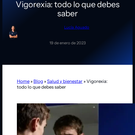
Vigorexia: todo lo que debes
saber
Lucía Aguado
19 de enero de 2023
Home
»
Blog
»
Salud y bienestar
»
Vigorexia:
todo lo que debes saber