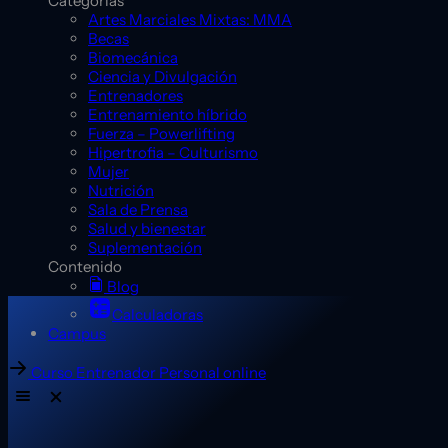
Categorías
Artes Marciales Mixtas: MMA
Becas
Biomecánica
Ciencia y Divulgación
Entrenadores
Entrenamiento híbrido
Fuerza – Powerlifting
Hipertrofia – Culturismo
Mujer
Nutrición
Sala de Prensa
Salud y bienestar
Suplementación
Contenido
Blog
Calculadoras
Campus
Curso Entrenador Personal online