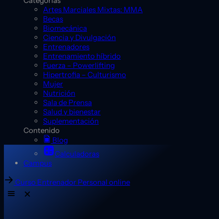
Categorías
Artes Marciales Mixtas: MMA
Becas
Biomecánica
Ciencia y Divulgación
Entrenadores
Entrenamiento híbrido
Fuerza – Powerlifting
Hipertrofia – Culturismo
Mujer
Nutrición
Sala de Prensa
Salud y bienestar
Suplementación
Contenido
Blog
Calculadoras
Campus
Curso Entrenador Personal online